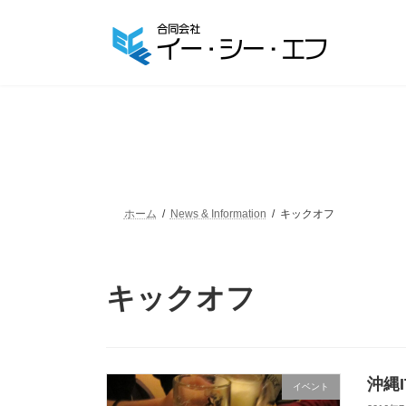
コ
ナ
ン
ビ
テ
ゲ
ン
ー
ツ
シ
へ
ョ
ス
ン
キ
に
ッ
移
プ
動
ホーム
News & Information
キックオフ
キックオフ
沖縄
イベント