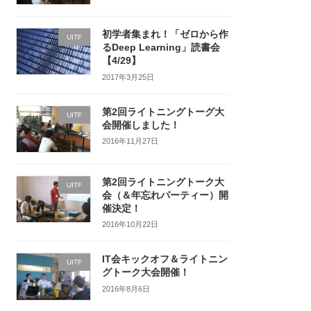
初学者集まれ！「ゼロから作
UITF
るDeep Learning」読書会
【4/29】
2017年3月25日
第2回ライトニングトーグ大
UITF
会開催しました！
2016年11月27日
第2回ライトニングトーク大
UITF
会（＆年忘れパーティー）開
催決定！
2016年10月22日
IT会キックオフ＆ライトニン
UITF
グトーク大会開催！
2016年8月6日