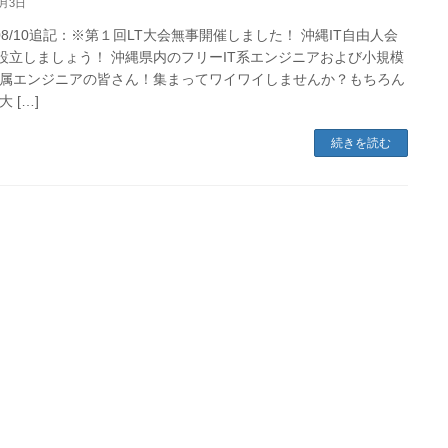
7月3日
6/08/10追記：※第１回LT大会無事開催しました！ 沖縄IT自由人会
を設立しましょう！ 沖縄県内のフリーIT系エンジニアおよび小規模
属エンジニアの皆さん！集まってワイワイしませんか？もちろん
 […]
続きを読む