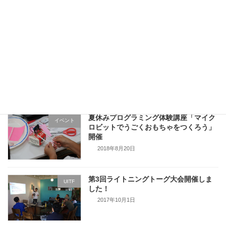
のための勉強会 ～ChatGPTでIT技術を
モノにしよう！～」開催報告
2024年11月14日
【別日開催あり】「IT初心者のための勉
イベント
強会 ～ChatGPTでIT技術をモノにしよ
う！～」開催しました
2024年10月28日
夏休みプログラミング体験講座「マイク
イベント
ロビットでうごくおもちゃをつくろう」
開催
2018年8月20日
第3回ライトニングトーグ大会開催しま
UITF
した！
2017年10月1日